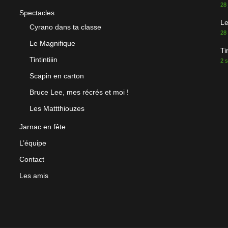
28 
Spectacles
Le
Cyrano dans ta classe
28
Le Magnifique
Ti
Tintintiiin
2 
Scapin en carton
Bruce Lee, mes récrés et moi !
Les Mattthiouzes
Jarnac en fête
L’équipe
Contact
Les amis