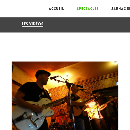
N
Accueil
Spectacles
Jarnac e
Les vidéos
que
,
Theatre