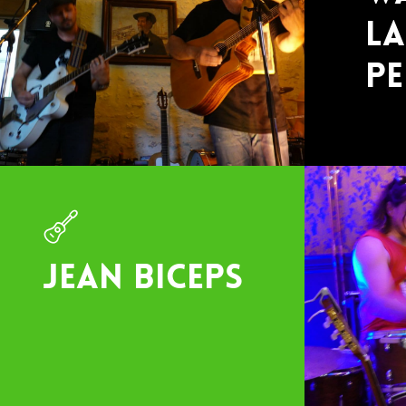
l
pe
Jean biceps