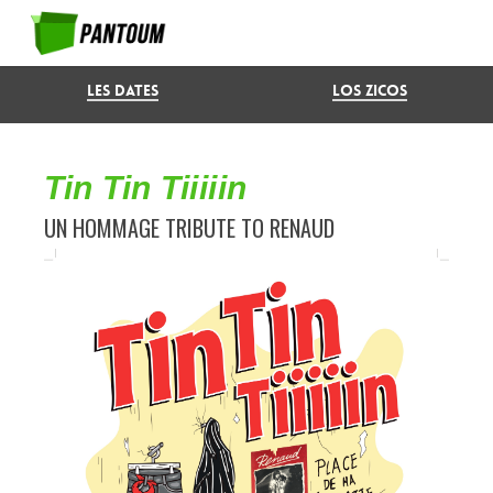
TINTINTIII
Les dates
Los zicos
By
pantoum
2 septembre 2025
Music
,
Musi
Tin Tin Tiiiiin
UN HOMMAGE TRIBUTE TO RENAUD